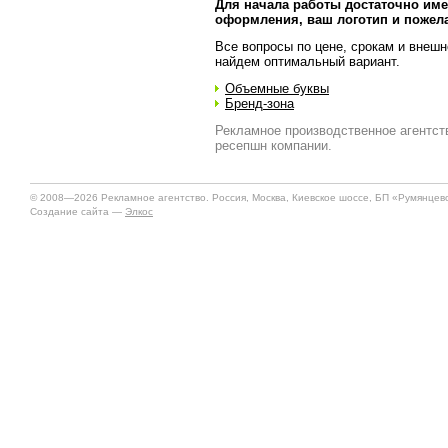
Для начала работы достаточно им
оформления, ваш логотип и пожел
Все вопросы по цене, срокам и внешн
найдем оптимальный вариант.
Объемные буквы
Бренд-зона
Рекламное производственное агентст
ресепшн компании.
© 2008—2026 Рекламное агентство. Россия, Москва, Киевское шоссе, БП «Румянцево»
Создание сайта —
Элкос