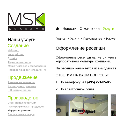
MSK-реклама
Главная
Новости
О компании
Услуги
Наши услуги
Главная
>
Услуги
>
Производство
>
Наружн
Создание
Оформление ресепшн
Нейминг
Копирайтинг
Оформление ресепшн является неот
Дизайн
корпоративной культуры компании.
Фирменный стиль
Маркетинговые исследования
На ресепшн начинается взаимодейств
Разработка и регистрация ТМ
ОТВЕТИМ НА ВАШИ ВОПРОСЫ:
Продвижение
1. По телефону:
+7 (495) 221-05-85
Рекламные кампании
Размещение рекламы
2. По
электронной почте
BTL-коммуникации
Производство
Сувенирная продукция
Полиграфическая продукция
Наружная реклама
Выставочные стенды