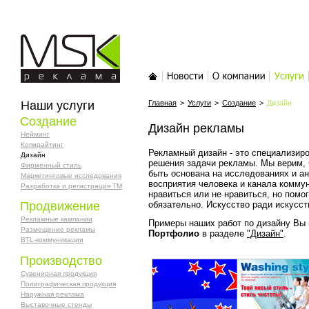
MSK-реклама
Главная
Новости
О компании
Услуги
Наши услуги
Главная
>
Услуги
>
Создание
>
Дизайн
Создание
Дизайн рекламы
Нейминг
Копирайтинг
Рекламный дизайн - это специализиро
Дизайн
решения задачи рекламы. Мы верим, 
Фирменный стиль
быть основана на исследованиях и ан
Маркетинговые исследования
восприятия человека и канала коммун
Разработка и регистрация ТМ
нравиться или не нравиться, но помо
обязательно. Искусство ради искусст
Продвижение
Рекламные кампании
Примеры наших работ по дизайну Вы 
Размещение рекламы
Портфолио
в разделе
"Дизайн"
.
BTL-коммуникации
Производство
Сувенирная продукция
Полиграфическая продукция
Наружная реклама
Выставочные стенды