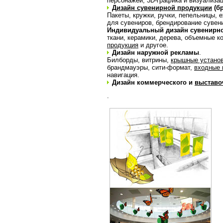
персонажей, 3D-графика и визуализац
Дизайн сувенирной продукции
(б
Пакеты, кружки, ручки, пепельницы, 
для сувениров, брендирование сувен
Индивидуальный дизайн сувенирно
ткани, керамики, дерева, объемные к
продукция
и другое.
Дизайн наружной рекламы
.
Билборды, витрины,
крышные устано
брандмауэры, сити-формат,
входные 
навигация.
Дизайн коммерческого и
выставо
.