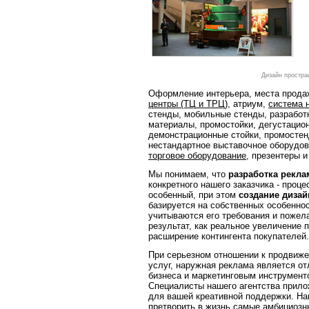
Дизайн простра
Оформление интерьера, места прода
центры (ТЦ и ТРЦ)
, атриум,
система 
стенды, мобильные стенды, разработ
материалы, промостойки, дегустацион
демонстрационные стойки, промостен
нестандартное выставочное оборудов
торговое оборудование
, презентеры и
Мы понимаем, что
разработка рекла
конкретного нашего заказчика - проц
особенный, при этом
создание диза
базируется на собственных особеннос
учитываются его требования и пожел
результат, как реальное увеличение 
расширение контингента покупателей.
При серьезном отношении к продвиже
услуг, наружная реклама является от
бизнеса и маркетинговым инструмент
Специалисты нашего агентства прило
для вашей креативной поддержки. На
претворить в жизнь самые амбициозн