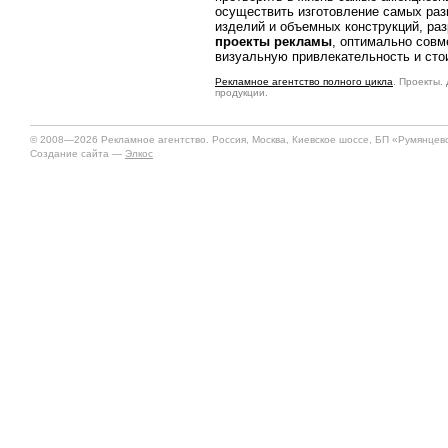
осуществить изготовление самых ра
изделий и объемных конструкций, ра
проекты рекламы
, оптимально сов
визуальную привлекательность и сто
Рекламное агентство полного цикла
. Проекты.
продукции.
© 2008—2026 Рекламное агентство. Россия, Москва, Киевское шоссе, БП «Румянцево»
Создание сайта —
Элкос