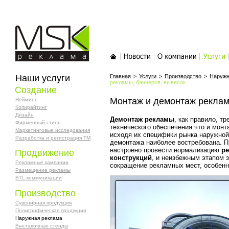
MSK-реклама
Главная
Новости
О компании
Услуги
Наши услуги
Главная
>
Услуги
>
Производство
>
Наружн
рекламы, баннеров, вывесок
Создание
Монтаж и демонтаж реклам
Нейминг
Копирайтинг
Дизайн
Демонтаж рекламы
, как правило, тр
Фирменный стиль
технического обеспечения что и монт
Маркетинговые исследования
исходя их специфики рынка наружной
Разработка и регистрация ТМ
демонтажа наиболее востребована. 
настроено провести нормализацию
ре
Продвижение
конструкций
, и неизбежным этапом 
Рекламные кампании
сокращение рекламных мест, особенно
Размещение рекламы
BTL-коммуникации
Производство
Сувенирная продукция
Полиграфическая продукция
Наружная реклама
Выставочные стенды