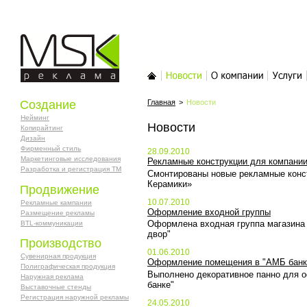
MSK-реклама
Главная
Новости
О компании
Услуги
Создание
Главная
>
Новости
Нейминг
Новости
Копирайтинг
Дизайн
Фирменный стиль
28.09.2010
Маркетинговые исследования
Рекламные конструкции для компани
Разработка и регистрация ТМ
Смонтированы новые рекламные конс
Керамики»
Продвижение
10.07.2010
Рекламные кампании
Оформление входной группы
Размещение рекламы
Оформлена входная группа магазина 
BTL-коммуникации
двор"
Производство
01.06.2010
Сувенирная продукция
Оформление помещения в "АМБ банк
Полиграфическая продукция
Выполнено декоративное панно для
Наружная реклама
банке"
Выставочные стенды
Регистрация наружной рекламы
24.05.2010