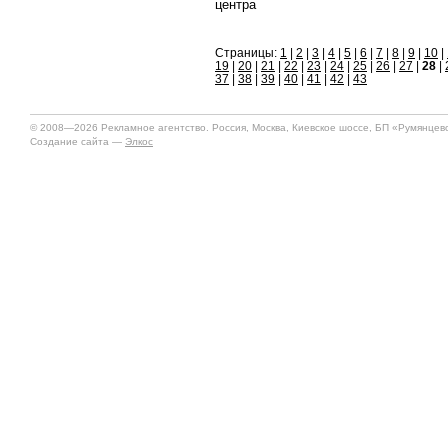
центра
Страницы:
1
|
2
|
3
|
4
|
5
|
6
|
7
|
8
|
9
|
10
|
19
|
20
|
21
|
22
|
23
|
24
|
25
|
26
|
27
|
28
|
37
|
38
|
39
|
40
|
41
|
42
|
43
© 2008—2026 Рекламное агентство. Россия, Москва, Киевское шоссе, БП «Румянцево»
Создание сайта —
Элкос