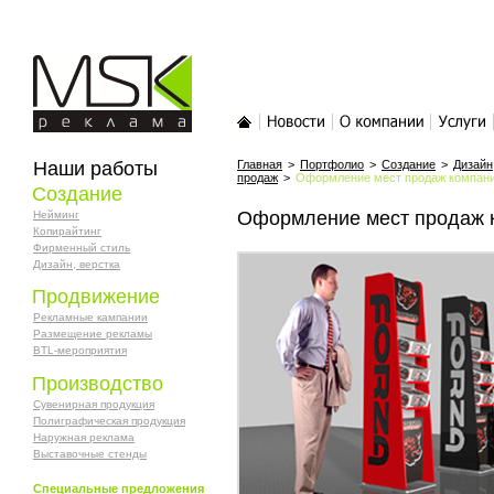
MSK-реклама
Главная
Новости
О компании
Услуги
Наши работы
Главная
>
Портфолио
>
Создание
>
Дизайн
продаж
>
Оформление мест продаж компани
Создание
Оформление мест продаж к
Нейминг
Копирайтинг
Фирменный стиль
Дизайн, верстка
Продвижение
Рекламные кампании
Размещение рекламы
BTL-мероприятия
Производство
Сувенирная продукция
Полиграфическая продукция
Наружная реклама
Выставочные стенды
Специальные предложения