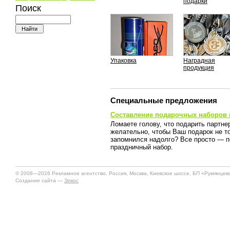
подарки
Поиск
Упаковка
Наградная
продукция
Специальные предложения
Составление подарочных наборов к
Ломаете голову, что подарить партне
желательно, чтобы Ваш подарок не то
запомнился надолго? Все просто — 
праздничный набор.
© 2008—2026 Рекламное агентство. Россия, Москва, Киевское шоссе, БП «Румянцево»
Создание сайта —
Элкос