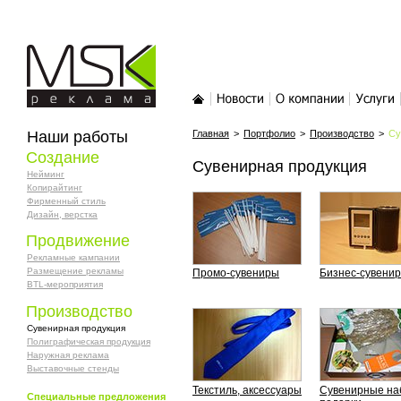
MSK-реклама
Главная
Новости
О компании
Услуги
Наши работы
Главная
>
Портфолио
>
Производство
>
Су
Создание
Сувенирная продукция
Нейминг
Копирайтинг
Фирменный стиль
Дизайн, верстка
Продвижение
Рекламные кампании
Размещение рекламы
Промо-сувениры
Бизнес-сувени
BTL-мероприятия
Производство
Сувенирная продукция
Полиграфическая продукция
Наружная реклама
Выставочные стенды
Текстиль, аксессуары
Сувенирные на
Специальные предложения