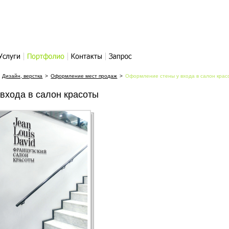
слуги
Портфолио
Контакты
Написать
Дизайн, верстка
>
Оформление мест продаж
письмо
>
Оформление стены у входа в салон крас
входа в салон красоты