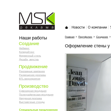
MSK-реклама
Главная
Новости
О компании
У
Наши работы
Главная
>
Портфолио
>
Создание
>
Создание
Оформление стены у 
Нейминг
Копирайтинг
Фирменный стиль
Дизайн, верстка
Продвижение
Рекламные кампании
Размещение рекламы
BTL-мероприятия
Производство
Сувенирная продукция
Полиграфическая продукция
Наружная реклама
Выставочные стенды
Специальные предложения