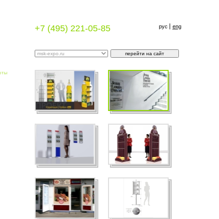
+7 (495) 221-05-85
рус
eng
оты