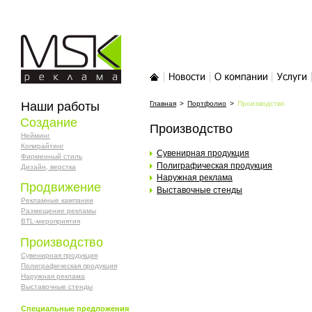
MSK-реклама
Главная
Новости
О компании
Услуги
Наши работы
Главная
>
Портфолио
>
Производство
Создание
Производство
Нейминг
Копирайтинг
Сувенирная продукция
Фирменный стиль
Полиграфическая продукция
Дизайн, верстка
Наружная реклама
Продвижение
Выставочные стенды
Рекламные кампании
Размещение рекламы
BTL-мероприятия
Производство
Сувенирная продукция
Полиграфическая продукция
Наружная реклама
Выставочные стенды
Специальные предложения