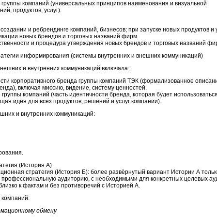
 группы компаний (универсальных принципов наименования и визуальной
й, продуктов, услуг).
оздании и ребрендинге компаний, бизнесов; при запуске новых продуктов и у
кации новых брендов и торговых названий фирм.
ственности и процедура утверждения новых брендов и торговых названий фи
ратегии информирования (системы внутренних и внешних коммуникаций)
нешних и внутренних коммуникаций включала:
сти корпоративного бренда группы компаний ТЭК (формализованное описан
нда), включая миссию, видение, систему ценностей.
группы компаний (часть идентичности бренда, которая будет использоваться
ая идея для всех продуктов, решений и услуг компании).
шних и внутренних коммуникаций:
рования.
тегия (История А)
ионная стратегия (История Б): более развёрнутый вариант Истории А тольк
 профессиональную аудиторию, с необходимыми для конкретных целевых ау
лизко к фактам и без противоречий с Историей А.
 компаний:
мационному обмену