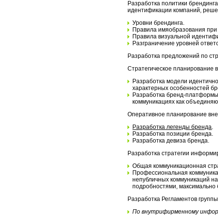
Разработка политики брендинга
идентификации компаний, решени
Уровни брендинга.
Правила имяобразования при с
Правила визуальной идентифи
Разграничение уровней ответ
Разработка предложений по ст
Стратегическое планирование в
Разработка модели идентично
характерных особенностей бре
Разработка бренд-платформы 
коммуникациях как объединяющ
Оперативное планирование вне
Разработка легенды бренда
.
Разработка позиции бренда.
Разработка девиза бренда.
Разработка стратегии информи
Общая коммуникационная стра
Профессиональная коммуникац
непубличных коммуникаций на
подробностями, максимально б
Разработка Регламентов группы
По внутрифирменному инфор