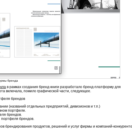
ормы бренда
икла
в рамках создания бренд-книги разработало бренд-платформу для
та включала, помило графической части, следующее.
ртфеля брендов
нии (названий отдельных предприятий, дивизионов и т.п.)
чном портфеле.
еля брендов.
 портфеля брендов.
в брендирования продуктов, решений и услуг фирмы и компаний-конкуренто