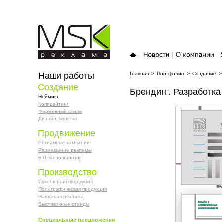
MSK-реклама
Главная
Новости
О компании
У
Наши работы
Главная
>
Портфолио
>
Создание
>
Создание
Брендинг. Разработк
Нейминг
Копирайтинг
Фирменный стиль
Дизайн, верстка
Продвижение
Рекламные кампании
Размещение рекламы
BTL-мероприятия
Производство
Сувенирная продукция
Полиграфическая продукция
Наружная реклама
Выставочные стенды
Специальные предложения