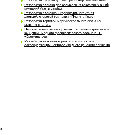
Разработка слогана для дистрибьюторской компании
Разработка слогана для совместных рекламных акций
компаний Acer и Landata
Разработка слоганов и корпоративного стиля
дистрибьюторской компании «Планета Кофе»
Разработка торговой марки постельного белья из
миткаля и сатина
Нейминг новой марки в рамках разработки креативной
концепции модного флористического салона в ТЦ
«Времена года»
Разработка названия торговой марки cоков и
сокосодержащих нектаров среднего ценового сегмента
в.