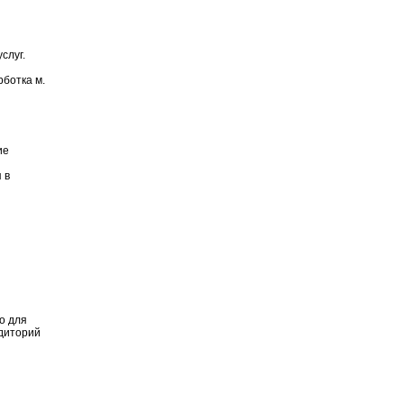
слуг.
рботка м.
ие
 в
о для
диторий