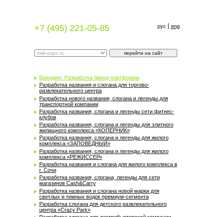
+7 (495) 221-05-85
рус
eng
Брендинг. Разработка бренд-платформы
Разработка названия и слогана для торгово-
развлекательного центра
Разработка нового названия, слогана и легенды для
транспортной компании
Разработка названия, слогана и легенды сети фитнес-
клубов
Разработка названия, слогана и легенды для элитного
жилищного комплекса «КОПЕРНИК»
Разработка названия, слогана и легенды для жилого
комплекса «ЗАПОВЕДНЫЙ»
Разработка названия, слогана и легенды для жилого
комплекса «РЕЖИССЕР»
Разработка названия и слогана для жилого комплекса в
г. Сочи
Разработка названия, слогана, легенды для сети
магазинов Cash&Carry
Разработка названия и слогана новой марки для
светлых и темных водок премиум-сегмента
Разработка слогана для детского развлекательного
центра «Crazy Park»