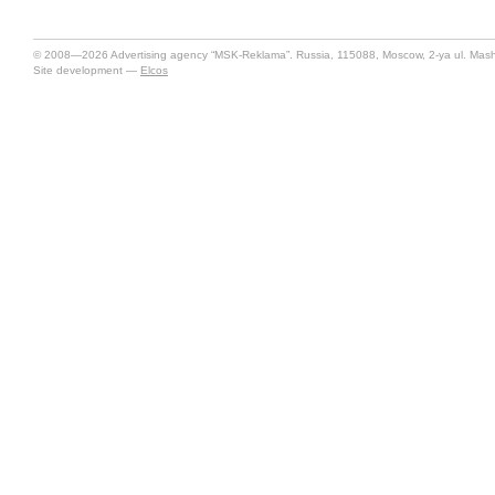
© 2008—2026 Advertising agency “MSK-Reklama”. Russia, 115088, Moscow, 2-ya ul. Mashin
Site development —
Elcos