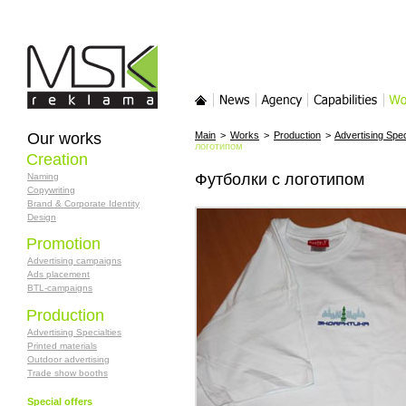
MSK-reklama
Main
News
Agency
Services
Wor
Our works
Main
>
Works
>
Production
>
Advertising Spec
логотипом
Creation
Футболки с логотипом
Naming
Copywriting
Brand & Corporate Identity
Design
Promotion
Advertising campaigns
Ads placement
BTL-campaigns
Production
Advertising Specialties
Printed materials
Outdoor advertising
Trade show booths
Special offers