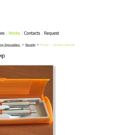
Works
Contacts
Request
ing Specialties
>
Novelty
>
Ручки — промо-сувенир
ир