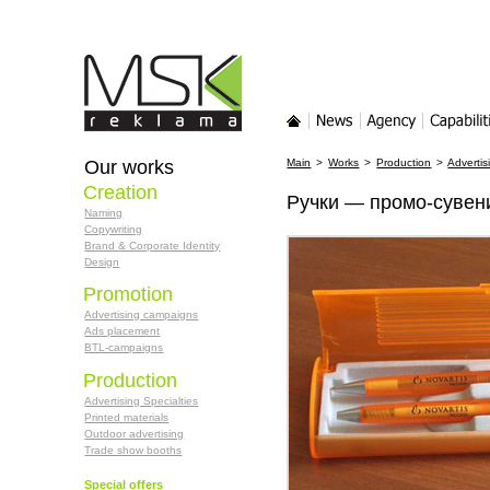
MSK-reklama
Main
News
Agency
Services
Our works
Main
>
Works
>
Production
>
Advertis
Creation
Ручки — промо-сувен
Naming
Copywriting
Brand & Corporate Identity
Design
Promotion
Advertising campaigns
Ads placement
BTL-campaigns
Production
Advertising Specialties
Printed materials
Outdoor advertising
Trade show booths
Special offers