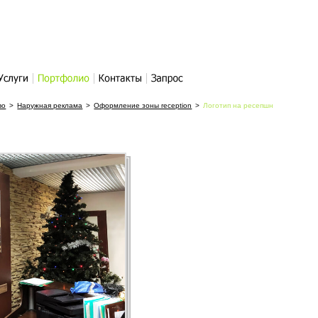
слуги
Портфолио
Контакты
Написать
во
>
Наружная реклама
>
Оформление зоны reception
письмо
>
Логотип на ресепшн