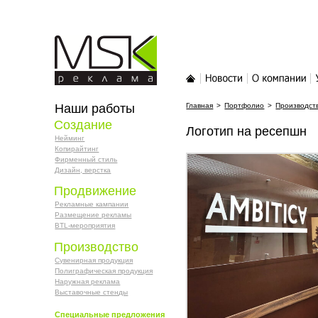
MSK-реклама
Главная
Новости
О компании
У
Наши работы
Главная
>
Портфолио
>
Производст
Создание
Логотип на ресепшн
Нейминг
Копирайтинг
Фирменный стиль
Дизайн, верстка
Продвижение
Рекламные кампании
Размещение рекламы
BTL-мероприятия
Производство
Сувенирная продукция
Полиграфическая продукция
Наружная реклама
Выставочные стенды
Специальные предложения