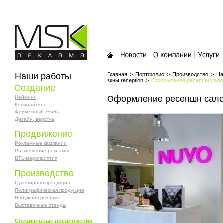
MSK-реклама
Главная
Новости
О компании
Услуги
Наши работы
Главная
>
Портфолио
>
Производство
>
На
зоны reception
>
Оформление ресепшн сало
Создание
Оформление ресепшн сало
Нейминг
Копирайтинг
Фирменный стиль
Дизайн, верстка
Продвижение
Рекламные кампании
Размещение рекламы
BTL-мероприятия
Производство
Сувенирная продукция
Полиграфическая продукция
Наружная реклама
Выставочные стенды
Специальные предложения