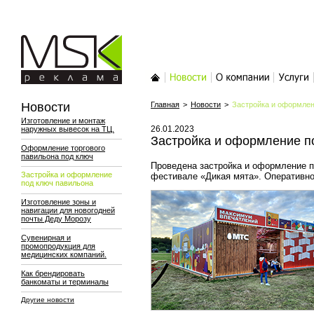
MSK-реклама
Главная
Новости
О компании
Услуги
Новости
Главная
>
Новости
>
Застройка и оформлен
Изготовление и монтаж
26.01.2023
наружных вывесок на ТЦ.
Застройка и оформление п
Оформление торгового
павильона под ключ
Проведена застройка и оформление п
Застройка и оформление
фестивале «Дикая мята». Оперативно,
под ключ павильона
Изготовление зоны и
навигации для новогодней
почты Деду Морозу
Сувенирная и
промопродукция для
медицинских компаний.
Как брендировать
банкоматы и терминалы
Другие новости